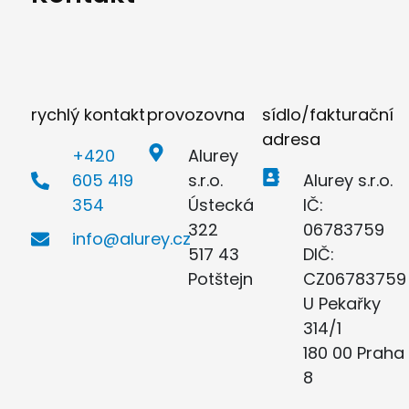
rychlý kontakt
provozovna
sídlo/fakturační
adresa
+420
Alurey
605 419
s.r.o.
Alurey s.r.o.
354
Ústecká
IČ:
322
06783759
info@alurey.cz
517 43
DIČ:
Potštejn
CZ06783759
U Pekařky
314/1
180 00 Praha
8