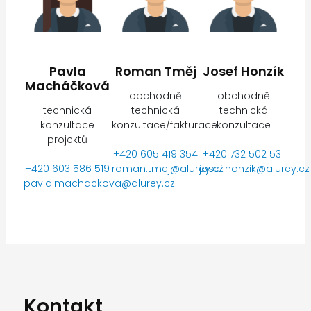
Pavla
Roman Tměj
Josef Honzík
Macháčková
obchodně
obchodně
technická
technická
technická
konzultace
konzultace/fakturace
konzultace
projektů
+420 605 419 354
+420 732 502 531
+420 603 586 519
roman.tmej@alurey.cz
josef.honzik@alurey.cz
pavla.machackova@alurey.cz
Kontakt